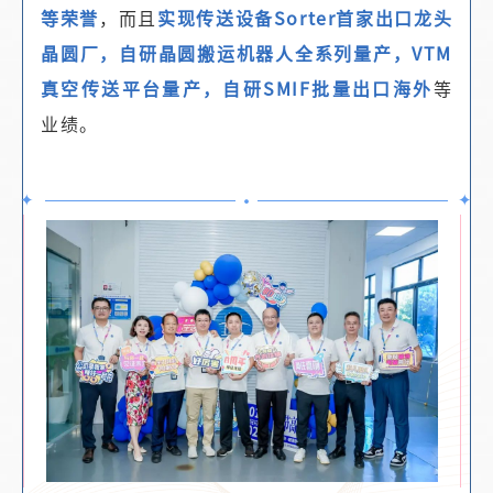
等荣誉
，而且
实现传送设备Sorter首家出口龙头
晶圆厂，自研晶圆搬运机器人全系列量产，VTM
真空传送平台量产，自研SMIF批量出口海外
等
业绩。
•
✦
✦