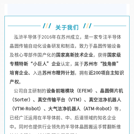
关于我们
泓浒半导体于2016年在苏州成立，是一家专注半导体
晶圆传输自动化设备研发和制造，致力于晶圆传输设备
及核心零部件国产化的
国家高新技术企业
，获得
国家级
专精特新“小巨人”企业
认定，属于
苏州市“独角兽”
培育企业、
入选
苏州市瞪羚计划
，拥有
近200项自主知识
产权
。
公司自主研制的
设备前端模块（EFEM）、晶圆倒片机
（Sorter）、真空传输平台（VTM）、真空洁净机器人
（VTM-Robot）、大气洁净机器人（ATM-Robot）
等，
已经广泛运用在半导体前、中、后道领域的知名企业
中
。同时也提供行业领先的半导体晶圆搬运手臂翻新维