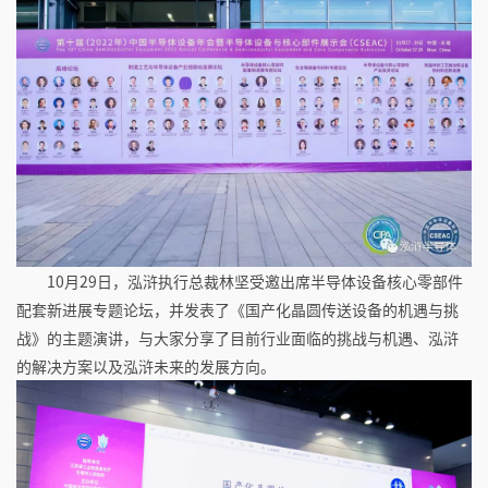
10月29日，
泓浒执行总裁林坚受邀
出席
半导体设备核心零部件
配套新进展
专题论坛
，并
发表了
《国产化晶圆传送设备的机遇与挑
战》的主题演讲
，与大家分享了目前行业面临的挑战与机遇、泓浒
的解决方案以及泓浒未来的发展方向。