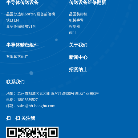
半导体传送设备
传送设备维修翻新
晶圆分选机Sorter/设备前端模
晶圆装卸机
块EFEM
机械手臂
真空传输模块VTM
控制器
阀门
半导体精密组件
关于我们
石墨
其它配件
新闻中心
招贤纳士
联系我们
地址：苏州市相城区元和街道澄月路988号德比产业园C座
电话：18013639527
邮箱：sales@hh-honghu.com
扫一扫 关注我