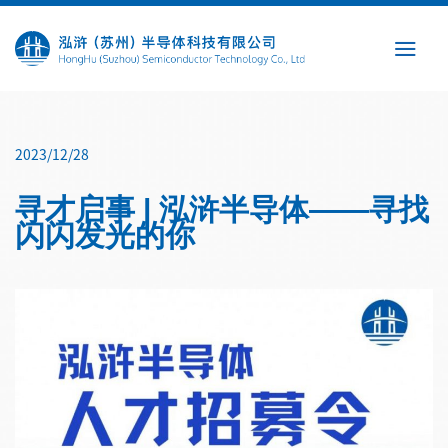
Skip
to
content
2023/12/28
寻才启事 | 泓浒半导体——寻找
闪闪发光的你