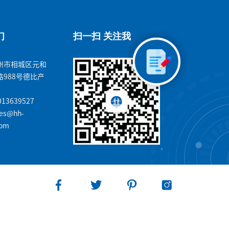
们
扫一扫 关注我
州市相城区元和
988号德比产
13639527
es@hh-
com